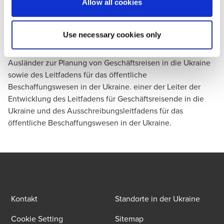
globaler Ereignisse auf die ukrainische Wirtschaft usw.
Allow all cookies
sowie zum Einsatz von KI beim Verfassen von
Förderanträgen. Er ist auch Mitverfasser des
Leitfadens für
Use necessary cookies only
Investoren
von BDO in der Ukraine und einer der
Verantwortlichen für die Erstellung des Leitfadens für
Ausländer zur Planung von Geschäftsreisen in die Ukraine
sowie des Leitfadens für das öffentliche
Beschaffungswesen in der Ukraine. einer der Leiter der
Entwicklung des
Leitfadens für Geschäftsreisende in die
Ukraine
und des
Ausschreibungsleitfadens
für das
öffentliche Beschaffungswesen in der Ukraine.
Kontakt
Standorte in der Ukraine
Cookie Setting
Sitemap