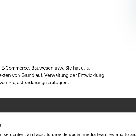
 E-Commerce, Bauwesen usw. Sie hat u. a.
ekten von Grund auf, Verwaltung der Entwicklung
on Projektförderungsstrategien.
Globale Lösungen. Be
s
ndorte in der Ukraine
ise content and ads, to provide social media features and to an
At BDO, we believe exceptional clien