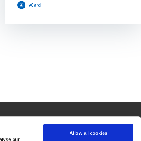
vCard
strebt, die Besten zu sein.
Allow all cookies
alyse our
t service begins with building exceptional relationships.