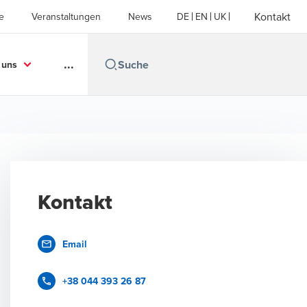
Kontakt
e
Veranstaltungen
News
DE
EN
UK
...
 uns
Kontakt
Email
+38 044 393 26 87