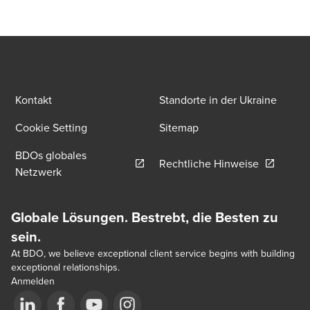
Kontakt
Standorte in der Ukraine
Cookie Setting
Sitemap
BDOs globales
Opens in 
Rechtliche Hinweise
Opens in a new window/tab
Netzwerk
Globale Lösungen. Bestrebt, die Besten zu
sein.
At BDO, we believe exceptional client service begins with building
exceptional relationships.
Anmelden