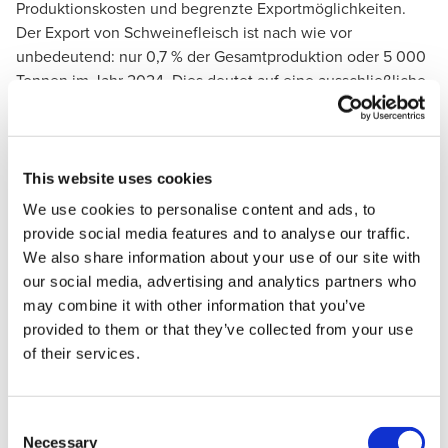
Produktionskosten und begrenzte Exportmöglichkeiten.
Der Export von Schweinefleisch ist nach wie vor
unbedeutend: nur 0,7 % der Gesamtproduktion oder 5 000
Tonnen im Jahr 2024. Dies deutet auf eine ausschließliche
Konzentration auf den heimischen Markt und das Fehlen
einer systematischen Außenhandelsstrategie hin.
Gleichzeitig gibt es auf dem Verbrauchermarkt Anzeichen
This website uses cookies
für eine Erholung. Die Ukraine weist für den Zeitraum
We use cookies to personalise content and ads, to
2024-2033 eine CAGR von +1,4 % auf, was im Vergleich zu
provide social media features and to analyse our traffic.
anderen Regionen, einschließlich der EU, recht dynamisch
We also share information about your use of our site with
ist. Das ist ein Hinweis darauf, dass sich der Markt
our social media, advertising and analytics partners who
stabilisiert hat und dass sich die Inlandsnachfrage nach
may combine it with other information that you’ve
Schweinefleisch erholt hat.
provided to them or that they’ve collected from your use
of their services.
Prognosen über die Entwicklung der
Schweineproduktion in der Ukraine
Interessanterweise steigt der Pro-Kopf-Verbrauch in der
Consent
Necessary
Ukraine allmählich: von 13,6 kg im Jahr 2024 auf
Selection