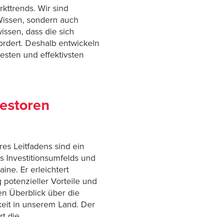
kttrends. Wir sind
 Wissen, sondern auch
issen, dass die sich
rdert. Deshalb entwickeln
testen und effektivsten
vestoren
es Leitfadens sind ein
 Investitionsumfelds und
ine. Er erleichtert
g potenzieller Vorteile und
en Überblick über die
keit in unserem Land. Der
rt die