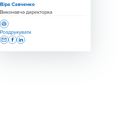
Віра Савченко
Виконавча директорка
Роздрукувати
Opens In A New Window/tab
Opens In A New Window/tab
Opens In A New Window/tab