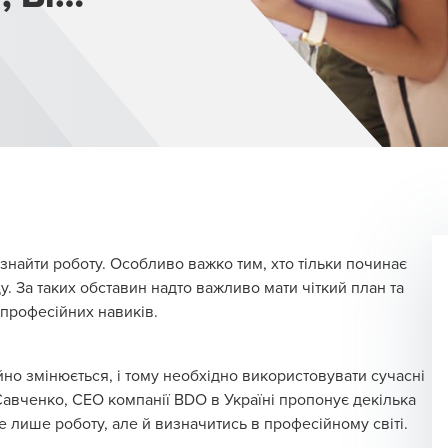
о знайти роботу. Особливо важко тим, хто тільки починає
у. За таких обставин надто важливо мати чіткий план та
 професійних навиків.
йно змінюється, і тому необхідно використовувати сучасні
Савченко
, CEO компанії BDO в Україні пропонує декілька
е лише роботу, але й визначитись в професійному світі.