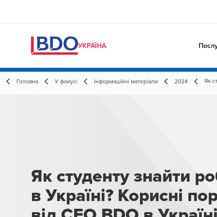
Посл
УКРАЇНА
Як с
Головна
У фокусі
Інформаційні матеріали
2024
Як студенту знайти ро
в Україні? Корисні по
від CEO BDO в Україні