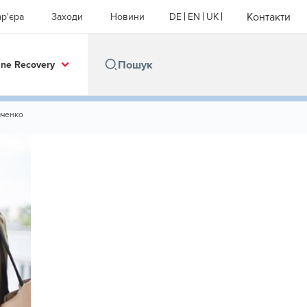
Контакти
ар'єра
Заходи
Новини
DE
EN
UK
ine Recovery
вченко