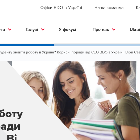
Офіси BDO в Україні
Наша команда
К
уги
Галузі
У фокусі
Про нас
Ukra
туденту знайти роботу в Україні? Корисні поради від CEO BDO в Україні, Віри Са
боту
ради
, Віри