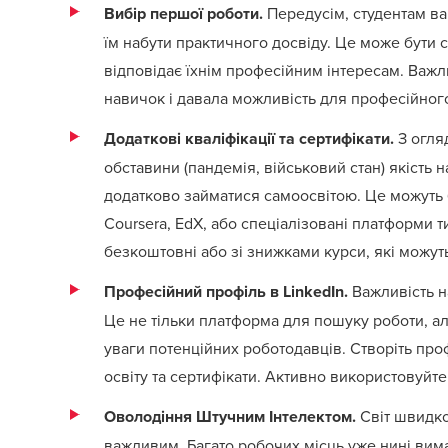
Вибір першої роботи.
Передусім, студентам ва
їм набути практичного досвіду. Це може бути с
відповідає їхнім професійним інтересам. Важ
навичок і давала можливість для професійног
Додаткові кваліфікації та сертифікати.
З огляд
обставини (пандемія, військовий стан) якість
додатково займатися самоосвітою. Це можуть 
Coursera
,
EdX
, або спеціалізовані платформи 
безкоштовні або зі знижками курси, які можут
Професійний профіль в LinkedIn.
Важливість н
Це не тільки платформа для пошуку роботи, ал
уваги потенційних роботодавців. Створіть проф
освіту та сертифікати. Активно використовуйте
Оволодіння Штучним Інтелектом.
Світ швидко
важливим. Багато робочих місць уже нині вим