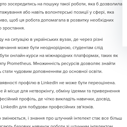
рто зосередитись на пошуку такої роботи, яка б дозволила
тажування або навіть волонтерські позиції у сфері, яка
ливо, щоб ця робота допомагала в розвитку необхідних
о зростання.
у на ситуацію в українських вузах, де через різні
 навчання може бути неоднорідною, студентам слід
бути онлайн-курси на міжнародних платформах, таких як
типу
Prometheus
. Множинність ресурсів дозволяє знайти
ь стати чудовим доповненням до основної освіти.
аявності профілю в
LinkedIn
не може бути переоцінена.
е й місце для нетворкінгу, обміну ідеями та привернення
есійний профіль, де чітко викладіть навички, досвід,
 LinkedIn для побудови професійних зв'язків.
 змінюється, і знання про штучний інтелект стає все більш
агають базових навичок роботи зі штучним інтелектом.