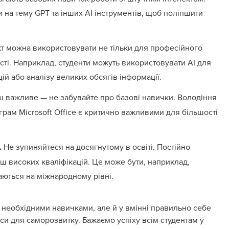
и на тему GPT та інших AI інструментів, щоб поліпшити
т можна використовувати не тільки для професійного
ті. Наприклад, студенти можуть використовувати AI для
цій або аналізу великих обсягів інформації.
ш важливе — не забувайте про базові навички. Володіння
грам Microsoft Office є критично важливими для більшості
.
Не зупиняйтеся на досягнутому в освіті. Постійно
ьш високих кваліфікацій. Це може бути, наприклад,
аються на міжнародному рівні.
і необхідними навичками, але й у вмінні правильно себе
си для саморозвитку. Бажаємо успіху всім студентам у