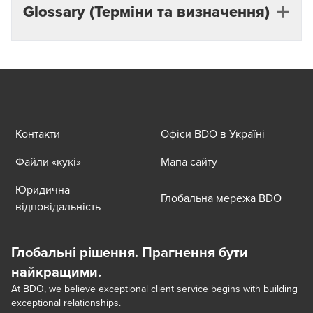
Glossary (Терміни та визначення)
умов і підтвердити реальний попит
через підтримку стейкхолдерів.
Аналіз процедур закупівель
— оцінка умов,
правил і моделей фінансування, що
застосовуються в процесах донорських й
державних закупівель в Україні.
Контакти
Офіси BDO в Україні
Вплив проєкту (соціальноекономічний
ефект)
— оцінка того, як проєкт сприятиме
Файли «кукі»
Мапа сайту
розвитку громад, створенню робочих місць,
Юридична
підвищенню якості послуг або відновленню
Глобальна мережа BDO
відповідальність
інфраструктури.
Донорське фінансування
— фінансування
проєктів міжнародними організаціями, урядами чи
Глобальні рішення. Прагнення бути
фондами, яке відіграє ключову роль у проєктах
найкращими.
відбудови.
At BDO, we believe exceptional client service begins with building
Експортнокредитні агентства (ЕКА)
exceptional relationships.
—