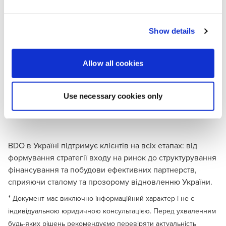
міжнародних інвесторів і виробників
Show details
компаній, що працюють у сфері інфраструктури,
енергетики, промисловості, агросектора,
соціальних послуг
Allow all cookies
бізнесів, які прагнуть поєднати комерційну
присутність в Україні з реальним внеском у її
Use necessary cookies only
відбудову.
BDO в Україні підтримує клієнтів на всіх етапах: від
формування стратегії входу на ринок до структурування
фінансування та побудови ефективних партнерств,
сприяючи сталому та прозорому відновленню України.
*
Документ має виключно інформаційний характер і не є
індивідуальною юридичною консультацією. Перед ухваленням
будь-яких рішень рекомендуємо перевіряти актуальність