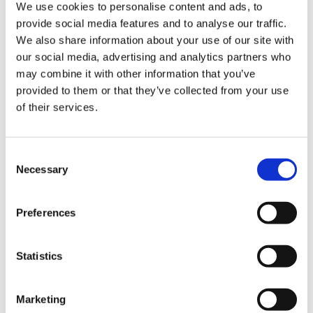
We use cookies to personalise content and ads, to
provide social media features and to analyse our traffic.
We also share information about your use of our site with
our social media, advertising and analytics partners who
may combine it with other information that you’ve
provided to them or that they’ve collected from your use
of their services.
Opens in a new window/tab
ЗАВАНТАЖИТИ ПОСІБНИК
Consent
Necessary
Selection
Як консультативний партнер BDO в Україні допомагає
компаніям зорієнтуватись у складному середовищі
Preferences
регуляторних вимог, фінансових інструментів,
міжнародних програм підтримки і локальної специфіки
Statistics
ведення бізнесу в Україні.
Цей матеріал буде корисним для:
Marketing