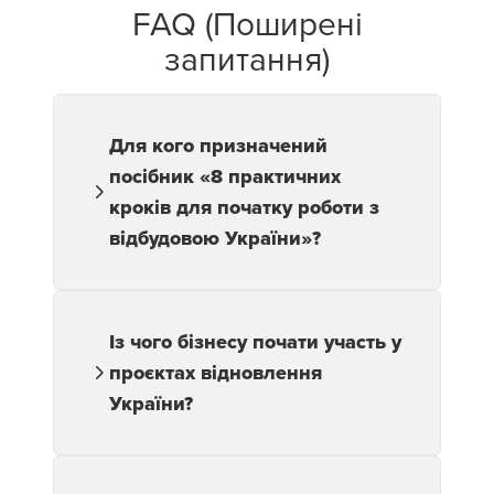
FAQ (Поширені
запитання)
Для кого призначений
посібник «8 практичних
кроків для початку роботи з
відбудовою України»?
Матеріал орієнтований на
міжнародних інвесторів, виробників,
компанії з інфраструктури, енергетики,
Із чого бізнесу почати участь у
промисловості, агросектора та
проєктах відновлення
соціальних послуг, які розглядають
можливість долучитися до проєктів
України?
відбудови.
Першим кроком є ідентифікація
кінцевого користувача продукту або
рішення в Україні, а також розуміння