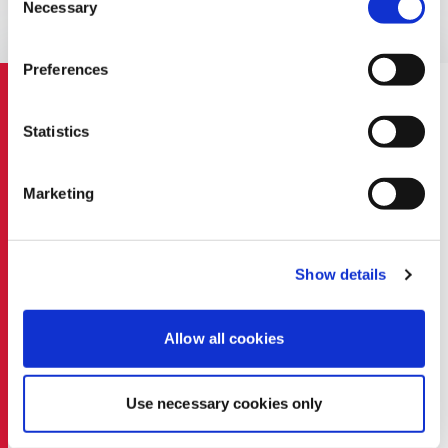
Necessary
Selection
Preferences
ІТ Послуги
Statistics
Marketing
Впровадження рішень Microsoft
(ліцензування)
Show details
Хмарні сервіси та віртуалізація
Allow all cookies
Міграція на хмару
Резервне копіювання та відновлення даних
Use necessary cookies only
для бізнесу