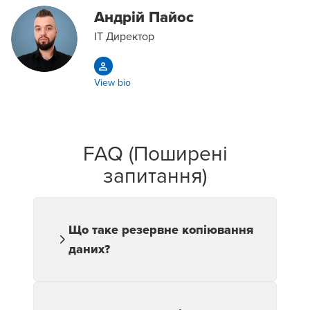
Андрій Пайос
IT Директор
View bio
FAQ (Поширені
запитання)
Що таке резервне копіювання
даних?
Резервне копіювання даних — це
створення захищених копій
інформації для її збереження в разі