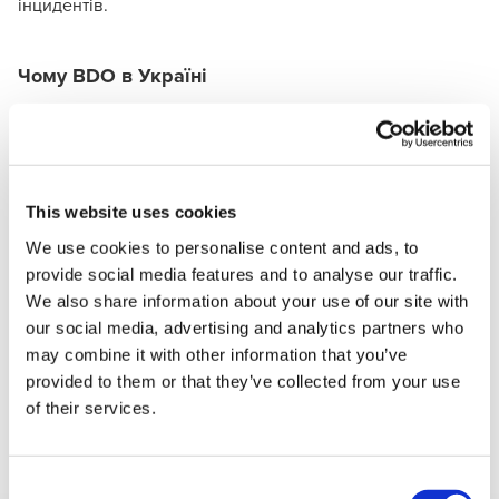
інцидентів.
Чому BDO в Україні
Ми поєднуємо бізнес-розуміння, ІТ-експертизу та
практичний підхід до управління ризиками.
Допомагаємо не просто налаштувати резервні копії, а
створити керовану систему захисту даних, яка
This website uses cookies
підтримує стабільну роботу компанії та відповідає її
реальним бізнес-потребам.
We use cookies to personalise content and ads, to
provide social media features and to analyse our traffic.
BDO в Україні є золотим партнером Microsoft, що
We also share information about your use of our site with
дозволяє використовувати найкращі хмарні технології
our social media, advertising and analytics partners who
та сучасні інструменти
екосистеми Microsoft
для
may combine it with other information that you’ve
підтримки клієнтів і підсилення їхніх цифрових рішень.
provided to them or that they’ve collected from your use
of their services.
Consent