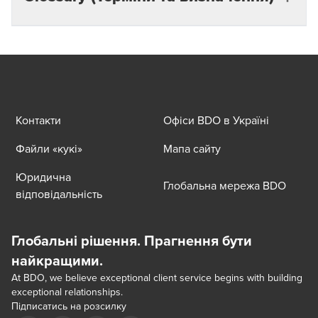
зменшити бізнес-наслідки атаки.
Резервне копіювання даних (Backup)
—
процес створення копій даних для захисту від
втрати, пошкодження або недоступності інформації.
Відновлення даних (Recovery)
— процес
Контакти
Офіси BDO в Україні
повернення файлів, систем або сервісів до
робочого стану після збою, атаки чи помилки.
Файли «кукі»
Мапа сайту
Аварійне відновлення (Disaster Recovery)
—
Юридична
комплекс заходів і технологій для відновлення ІТ-
Глобальна мережа BDO
відповідальність
систем і бізнес-операцій після серйозного
інциденту.
Глобальні рішення. Прагнення бути
Безперервність бізнесу (Busi ness
Continuity)
найкращими.
— здатність компанії підтримувати
критичні процеси під час збою і швидко
At BDO, we believe exceptional client service begins with building
exceptional relationships.
відновлювати повноцінну роботу.
Підписатись на розсилку
Azure Backup
— сервіс Microsoft для